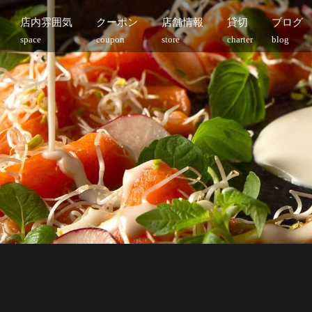
店内雰囲気
クーポン
店舗情報
貸切
ブログ
space
coupon
store
charter
blog