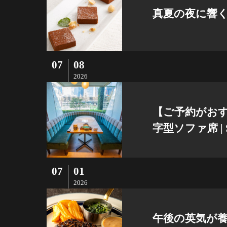
真夏の夜に響
07
08
2026
【ご予約がお
字型ソファ席 | S
07
01
2026
午後の英気が養