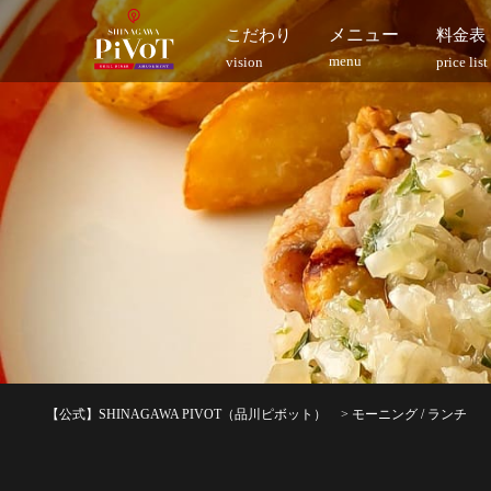
メニュー
こだわり
料金表
menu
vision
price list
【公式】SHINAGAWA PIVOT（品川ピボット）
>
モーニング / ランチ