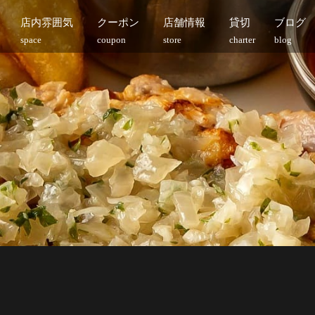
店内雰囲気
クーポン
店舗情報
貸切
ブログ
space
coupon
store
charter
blog