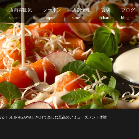
店内雰囲気
クーポン
店舗情報
貸切
ブログ
space
coupon
store
charter
blog
る！SHINAGAWA PIVOTで楽しむ至高のアミューズメント体験