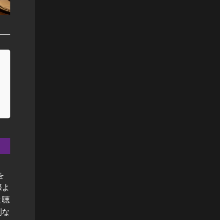
を
際よ
と聴
別な