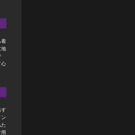
ち着
立地
で
て心
出す
イン
私た
ご用