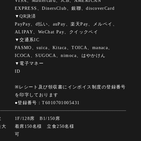
VISA、Mastercard、JCB、AMERICAN
EXPRESS、DinersClub、銀聯、discoverCard
▼QR決済
PayPay、d払い、auPay、楽天Pay、メルペイ、
ALIPAY、WeChat Pay、クイックペイ
▼交通系IC
PASMO、suica、Kitaca、TOICA、manaca、
ICOCA、SUGOCA、nimoca、はやかけん
▼電子マネー
ID
※レシート及び領収書にインボイス制度の登録番号
を印字しております
●登録番号：T6010701005431
数
1F/128席 B1/150席
最大
着席150名様 立食250名様
可