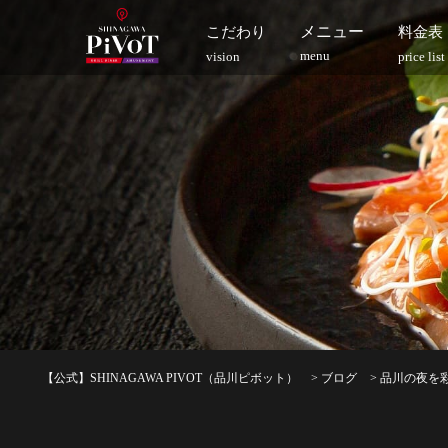
メニュー
こだわり
料金表
menu
vision
price list
【公式】SHINAGAWA PIVOT（品川ピボット）
>
ブログ
>
品川の夜を彩