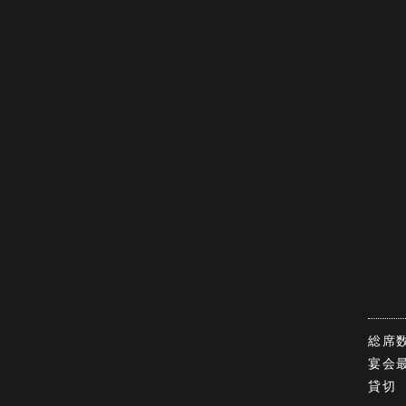
総席
宴会
貸切