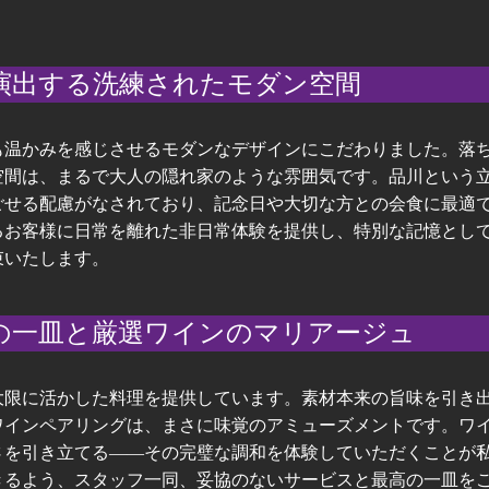
を演出する洗練されたモダン空間
も温かみを感じさせるモダンなデザインにこだわりました。落
空間は、まるで大人の隠れ家のような雰囲気です。品川という
ごせる配慮がなされており、記念日や大切な方との会食に最適
るお客様に日常を離れた非日常体験を提供し、特別な記憶とし
束いたします。
高の一皿と厳選ワインのマリアージュ
大限に活かした料理を提供しています。素材本来の旨味を引き
ワインペアリングは、まさに味覚のアミューズメントです。ワ
さを引き立てる——その完璧な調和を体験していただくことが
きるよう、スタッフ一同、妥協のないサービスと最高の一皿を